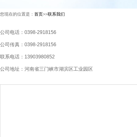
您现在的位置是：
首页
>>
联系我们
公司电话：0398-2918156
公司传真：0398-2918156
联系电话：13903980852
公司地址：河南省三门峡市湖滨区工业园区