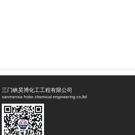
三门峡昊博化工工程有限公司
sanmenxia hobo chemical engineering co,ltd