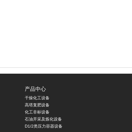
产品中心
干燥化工设备
高塔复肥设备
化工非标设备
石油开采及炼化设备
D1/2类压力容器设备